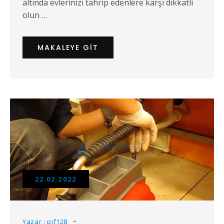
altında evlerinizi tahrip edenlere karşı dikkatli
olun …
MAKALEYE GIT
22.02.2022
Yazar : pif128