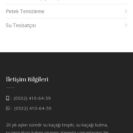
Petek Temizleme
Su Tesisatçısı
İletişim Bilgileri
:
(0532) 410-64-59
:
(0532) 410-64-59
20 yılı aşkın süredir su kaçağı tespiti, su kaçağı bulma,
su tesisatçısı bakım onarımı alanında uzmanlaşmış bir