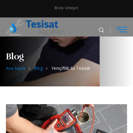
Bize Ulaşın
Blog
Ana Sayfa
Blog
Yeniçiftlik Su Tesisat