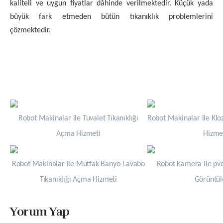
kaliteli ve uygun fiyatlar dâhinde verilmektedir. Küçük yada
büyük fark etmeden bütün tıkanıklık problemlerini
çözmektedir.
Robot Makinalar ile Tuvalet Tıkanıklığı
Robot Makinalar ile Klo
Açma Hizmeti
Hizme
Robot Makinalar ile Mutfak-Banyo-Lavabo
Robot Kamera ile pvc
Tıkanıklığı Açma Hizmeti
Görüntü
Yorum Yap