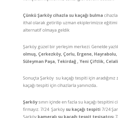
Çünkü Şarköy cihazla su kaçağı bulma
cihazla
ithal olarak getirilip uzman ekiplerimizce eğitimi a
alternatif olmaya geldik
Şarköy güzel bir yerleşim merkezi. Genelde yazlı
olmuş,
Çerkezköy, Çorlu, Ergene, Hayrabolu, 
Süleyman Paşa, Tekirdağ , Yeni Çiftlik, Celal
Sonuçta Şarköy su kaçağı tespiti için aradığınız
kaçağı tespiti için cihazlarla yanınızda..
Şarköy
sınırı içinde en fazla su kaçağı tespitin
firmayız. 7/24 Şarköy
su kaçağı tespiti
7/24 Şa
Şarköy
kameralı su kaçağı tespit tesisatçıs
ı 