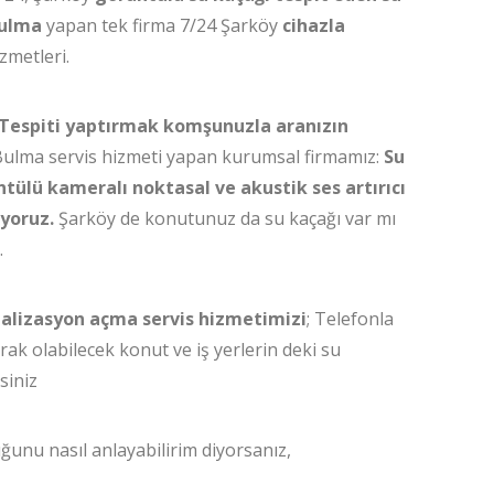
bulma
yapan tek firma 7/24 Şarköy
cihazla
zmetleri.
 Tespiti yaptırmak komşunuzla aranızın
ulma servis hizmeti yapan kurumsal firmamız:
Su
ntülü kameralı noktasal ve akustik ses artırıcı
iyoruz.
Şarköy de konutunuz da su kaçağı var mı
.
nalizasyon açma servis hizmetimizi
; Telefonla
ak olabilecek konut ve iş yerlerin deki su
rsiniz
unu nasıl anlayabilirim diyorsanız,