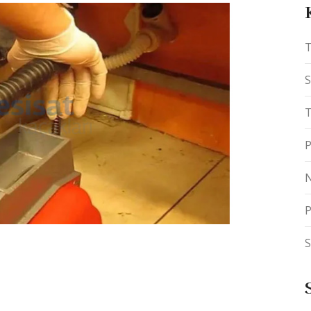
T
S
T
P
N
P
S