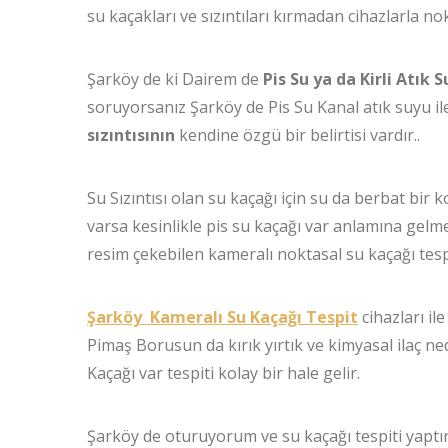
su kaçakları ve sızıntıları kırmadan cihazlarla n
Şarköy de ki Dairem de
Pis Su ya da Kirli Atık 
soruyorsanız Şarköy de Pis Su Kanal atık suyu ile
sızıntısının
kendine özgü bir belirtisi vardır..
Su Sızıntısı olan su kaçağı için su da berbat bir
varsa kesinlikle pis su kaçağı var anlamına gelme
resim çekebilen kameralı noktasal su kaçağı tespit
Şarköy Kameralı Su Kaçağı Tespit
cihazları il
Pimaş Borusun da kırık yırtık ve kimyasal ilaç ne
Kaçağı var tespiti kolay bir hale gelir.
Şarköy de oturuyorum ve su kaçağı tespiti yaptı