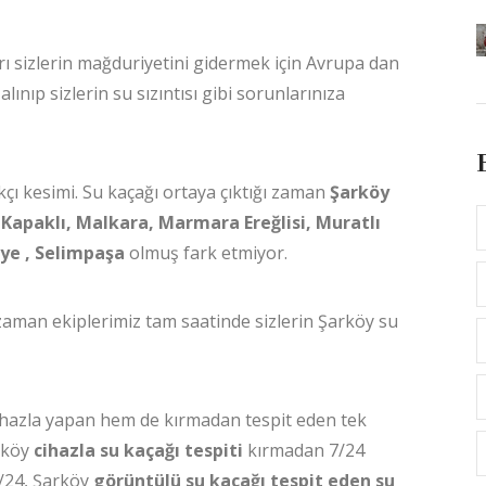
rı sizlerin mağduriyetini gidermek için Avrupa dan
lınıp sizlerin su sızıntısı gibi sorunlarınıza
kçı kesimi. Su kaçağı ortaya çıktığı zaman
Şarköy
Kapaklı, Malkara, Marmara Ereğlisi, Muratlı
iye , Selimpaşa
olmuş fark etmiyor.
 zaman ekiplerimiz tam saatinde sizlerin Şarköy su
i cihazla yapan hem de kırmadan tespit eden tek
rköy
cihazla su kaçağı tespiti
kırmadan 7/24
7/24, Şarköy
görüntülü su kaçağı tespit eden su