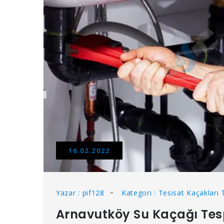
16.02.2022
Yazar : pif128
Kategori : Tesisat Kaçakları 
Arnavutköy Su Kaçağı Tesp