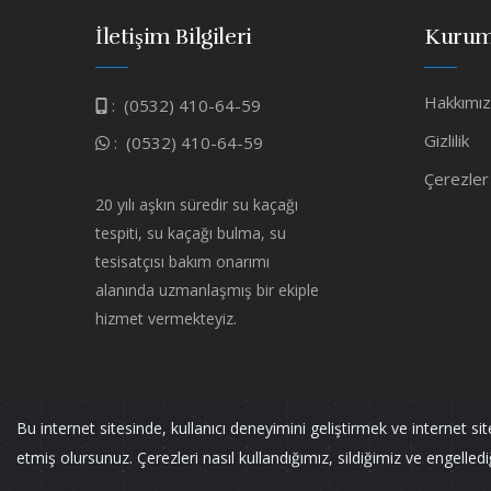
İletişim Bilgileri
Kurum
Hakkımı
:
(0532) 410-64-59
Gizlilik
:
(0532) 410-64-59
Çerezler
20 yılı aşkın süredir su kaçağı
tespiti, su kaçağı bulma, su
tesisatçısı bakım onarımı
alanında uzmanlaşmış bir ekiple
hizmet vermekteyiz.
Bu internet sitesinde, kullanıcı deneyimini geliştirmek ve internet si
Murat TESİSAT
Tüm Hakları Saklıdır.
etmiş olursunuz. Çerezleri nasıl kullandığımız, sildiğimiz ve engellediğim