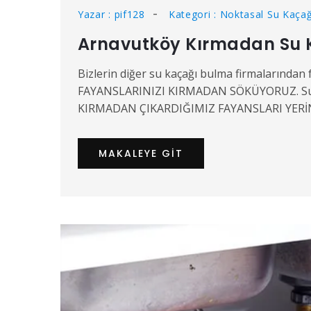
Yazar : pif128
Kategori : Noktasal Su Kaçağ
Arnavutköy Kırmadan Su K
Bizlerin diğer su kaçağı bulma firmalarından 
FAYANSLARINIZI KIRMADAN SÖKÜYORUZ. Su kaç
KIRMADAN ÇIKARDIĞIMIZ FAYANSLARI YERİN
MAKALEYE GIT