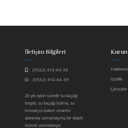
İletişim Bilgileri
Kurum
Hakkımı
:
(0532) 410-64-59
Gizlilik
:
(0532) 410-64-59
Çerezler
20 yılı aşkın süredir su kaçağı
tespiti, su kaçağı bulma, su
tesisatçısı bakım onarımı
alanında uzmanlaşmış bir ekiple
hizmet vermekteyiz.