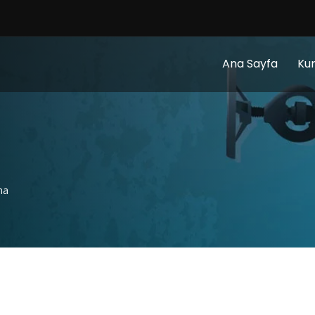
Ana Sayfa
Ku
ma