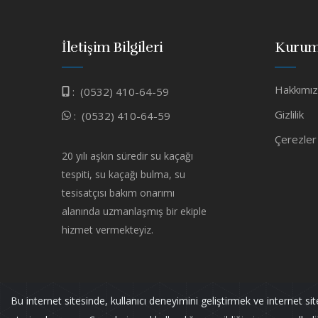
İletişim Bilgileri
Kurum
Hakkımı
:
(0532) 410-64-59
Gizlilik
:
(0532) 410-64-59
Çerezler
20 yılı aşkın süredir su kaçağı
tespiti, su kaçağı bulma, su
tesisatçısı bakım onarımı
alanında uzmanlaşmış bir ekiple
hizmet vermekteyiz.
Bu internet sitesinde, kullanıcı deneyimini geliştirmek ve internet si
Murat TESİSAT
Tüm Hakları Saklıdır.