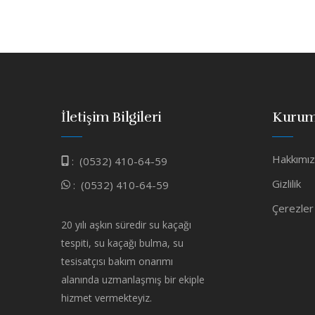
İletişim Bilgileri
Kurum
Hakkımı
:
(0532) 410-64-59
Gizlilik
:
(0532) 410-64-59
Çerezler
20 yılı aşkın süredir su kaçağı
tespiti, su kaçağı bulma, su
tesisatçısı bakım onarımı
alanında uzmanlaşmış bir ekiple
hizmet vermekteyiz.