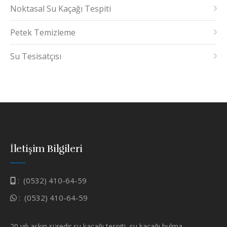
Noktasal Su Kaçağı Tespiti
Petek Temizleme
Su Tesisatçısı
İletişim Bilgileri
:
(0532) 410-64-59
:
(0532) 410-64-59
20 yılı aşkın süredir su kaçağı tespiti, su kaçağı bulma,