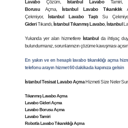
Lavabo
Çözüm,
İstanbul
Lavabo
Tamiri
Borusu
Açma,
İstanbul
Lavabo Tıkanıklık
A
Çekmiyor,
İstanbul
Lavabo Taştı
Su Çekmiy
Gideri
Tıkandı,
İstanbul
Tıkanmış Lavabo
,
İstanbul
La
Yukarıda yer alan hizmetlere
İstanbul
da ihtiyaç duy
bulundurmanız, sorunlarınızın çözüme kavuşması açısında
En yakın ve en hesaplı lavabo tıkanıklığı açma hiz
telefonu arayın hizmet 60 dakikada kapınıza gelsin
İstanbul Tesisat
Lavabo Açma
Hizmeti Size Neler Su
Tıkanmış Lavabo Açma
Lavabo Gideri Açma
Lavabo Borusu Açma
Lavabo Tamiri
Robotla Lavabo Tıkanıklığı Açma