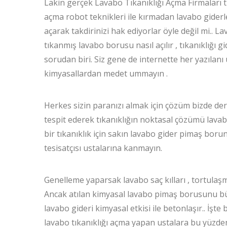
Lakin gerçek Lavabo Tıkanıklığı Açma Firmaları tık
açma robot teknikleri ile kırmadan lavabo giderle
açarak takdirinizi hak ediyorlar öyle değil mi.. 
tıkanmış lavabo borusu nasıl açılır , tıkanıklığı 
sorudan biri. Siz gene de internette her yazılanı
kimyasallardan medet ummayın .
Herkes sizin paranızı almak için çözüm bizde de
tespit ederek tıkanıklığın noktasal çözümü lava
bir tıkanıklık için sakın lavabo gider pimaş bor
tesisatçısı ustalarına kanmayın.
Genelleme yaparsak lavabo saç kılları , tortulaş
Ancak atılan kimyasal lavabo pimaş borusunu büz
lavabo gideri kimyasal etkisi ile betonlaşır.. İşte
lavabo tıkanıklığı açma yapan ustalara bu yüzd