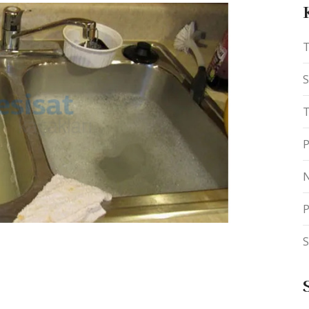
T
S
T
P
N
P
S