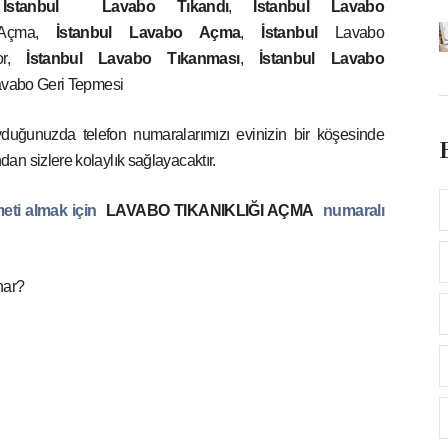
,
İstanbul
Lavabo Tıkandı
,
İstanbul
Lavabo
çma,
İstanbul
Lavabo Açma
,
İstanbul
Lavabo
or,
İstanbul
Lavabo Tıkanması
,
İstanbul
Lavabo
vabo Geri Tepmesi
duğunuzda telefon numaralarımızı evinizin bir köşesinde
n sizlere kolaylık sağlayacaktır.
meti almak için
LAVABO TIKANIKLIĞI AÇMA
numaralı
nar?