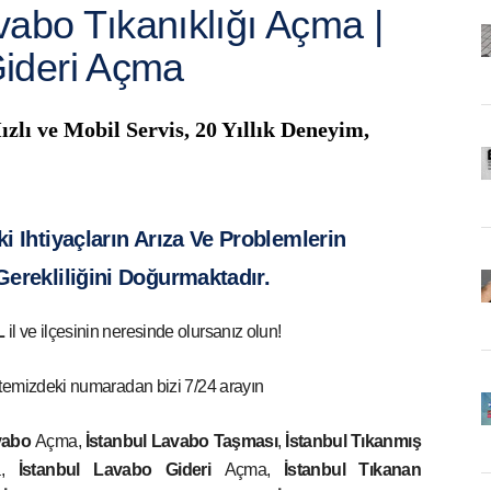
avabo Tıkanıklığı Açma |
ideri Açma
zlı ve Mobil Servis, 20 Yıllık Deneyim,
 Ihtiyaçların Arıza Ve Problemlerin
Gerekliliğini Doğurmaktadır.
L
il ve ilçesinin neresinde olursanız olun!
temizdeki numaradan bizi 7/24 arayın
vabo
Açma,
İstanbul
Lavabo Taşması
,
İstanbul
Tıkanmış
a,
İstanbul
Lavabo Gideri
Açma,
İstanbul
Tıkanan