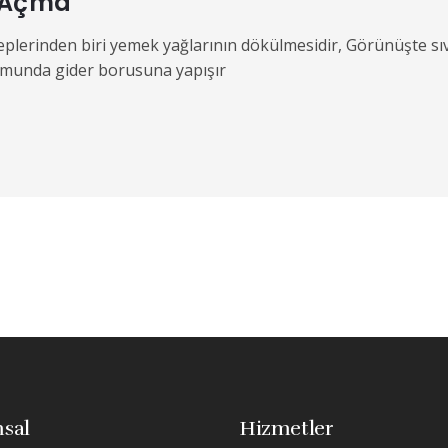
ı Açma
plerinden biri yemek yağlarının dökülmesidir, Görünüşte sıv
umunda gider borusuna yapışır
sal
Hizmetler