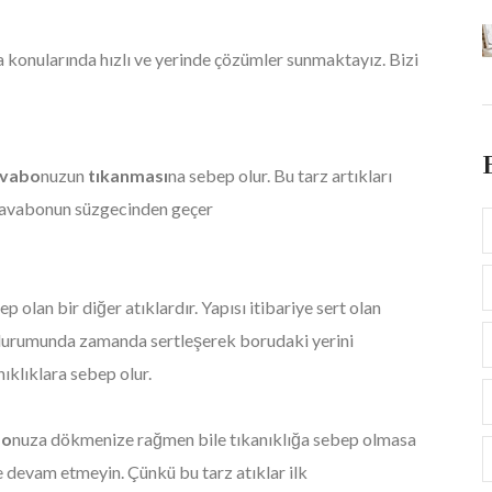
konularında hızlı ve yerinde çözümler sunmaktayız. Bizi
avabo
nuzun
tıkanması
na sebep olur. Bu tarz artıkları
k lavabonun süzgecinden geçer
ep olan bir diğer atıklardır. Yapısı itibariye sert olan
 durumunda zamanda sertleşerek borudaki yerini
nıklıklara sebep olur.
bo
nuza dökmenize rağmen bile tıkanıklığa sebep olmasa
devam etmeyin. Çünkü bu tarz atıklar ilk