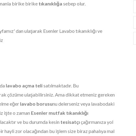
manla birike birike
tıkanıklığa
sebep olur.
yfamız' dan ulaşarak Esenler Lavabo tıkanıklığı ve
iz
ada
lavabo açma teli
satılmaktadır. Bu
rak çözüme ulaşabilirsiniz. Ama dikkat etmeniz gereken
delme eğer
lavabo borusu
nu delerseniz veya lavabodaki
iz işte o zaman
Esenler mutfak tıkanıklığı
olacaktır ve bu durumda kesin
tesisatçı
çağırmanıza yol
 bir hayli zor olacağından bu işlem size biraz pahalıya mal