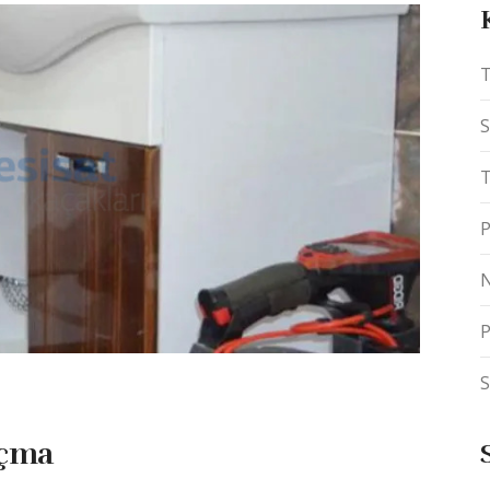
T
S
T
P
N
P
S
Açma