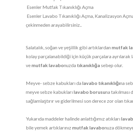
Esenler Mutfak Tıkanıklığı Açma
Esenler Lavabo Tıkanıklığı Açma,
Kanalizasyon Açma 
çekinmeden arayabilirsiniz..
Salatalık, soğan ve yeşillik gibi artıklardan
mutfak l
kolay parçalanabildiği için küçük parçalara ayrılara
ve
mutfak
lavabo
nuzda
tıkanıklığa
sebep olur.
Meyve- sebze kabukları da
lavabo tıkanıklığı
na seb
meyve sebze kabukları
lavabo borusu
na takılması
sağlamlaştırır ve giderilmesi son derece zor olan tıka
Yukarıda maddeler halinde anlattığımız atıkları
lava
bile yemek artıklarınız
mutfak lavabo
nuza dökmeye 