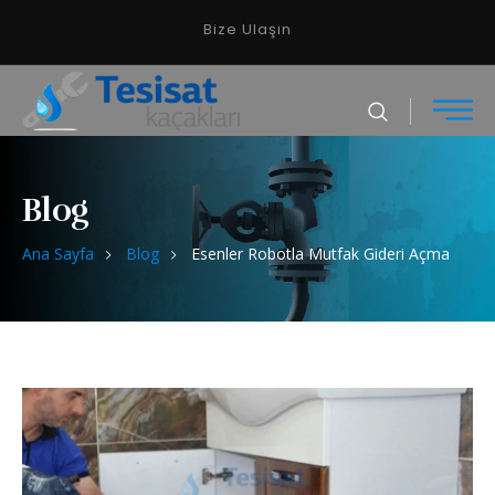
Bize Ulaşın
Blog
Ana Sayfa
Blog
Esenler Robotla Mutfak Gideri Açma